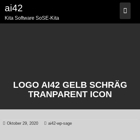
Skip
ai42
to
content
Kita Software SoSE-Kita
LOGO AI42 GELB SCHRÄG
TRANPARENT ICON
Oktober 29, 2020
ai42-wp-sage